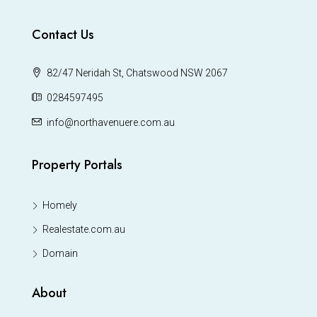
Contact Us
82/47 Neridah St, Chatswood NSW 2067
0284597495
info@northavenuere.com.au
Property Portals
Homely
Realestate.com.au
Domain
About