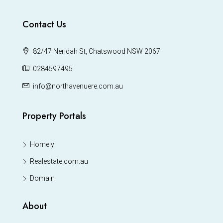
Contact Us
82/47 Neridah St, Chatswood NSW 2067
0284597495
info@northavenuere.com.au
Property Portals
Homely
Realestate.com.au
Domain
About